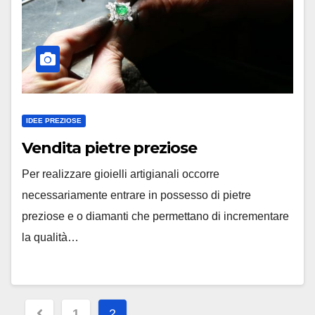
IDEE PREZIOSE
Vendita pietre preziose
Per realizzare gioielli artigianali occorre
necessariamente entrare in possesso di pietre
preziose e o diamanti che permettano di incrementare
la qualità…
Paginazione
1
2